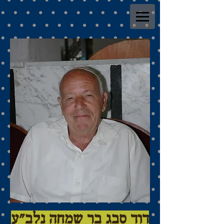
דוד סבג בר שמחה נלב"ע