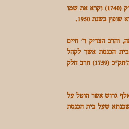
ר' חיים בנה את בית הכנסת בחדשו את היישוב היהודי בטבריה בשנת ה'ת"ק (1740) וקרא את שמו
, והרב הצדיק ר' חיים
 בית הכנסת אשר לקהל
הספרדים בנה הרב על תל בית הכנסת אשר התפלל שם הארי ז"ל". בשנת ה'תק"כ (1759) חרב חלק
ה'תקע"ו (1816) מושכן בית הכנסת הגדול בגלל המס הכבד בסך 75 אלף גרוש אשר הוטל על
משכנתא שעל בית הכנסת