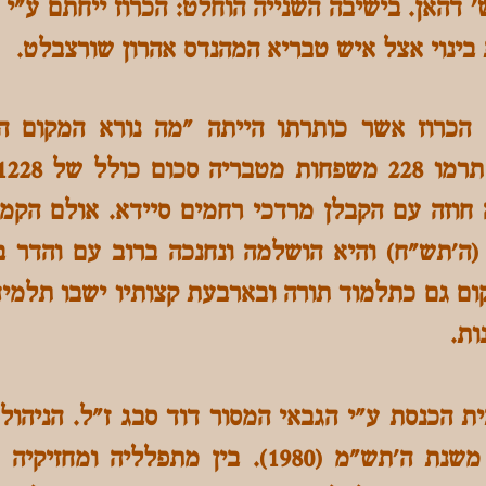
ש' דהאן. בישיבה השנייה הוחלט: הכרוז ייחתם ע"י 
 בינוי אצל איש טבריא המהנדס אהרון שורצבלט.
הכרוז אשר כותרתו הייתה "מה נורא המקום הז
עדה חוזה עם הקבלן מרדכי רחמים סיידא. אולם הק
שימש המקום גם כתלמוד תורה ובארבעת קצותיו ישבו תל
ות.
ית הכנסת ע"י הגבאי המסור דוד סבג ז"ל. הניהול
רווח יוסף המשמש חזן משנת ה'תש"מ (1980). בין