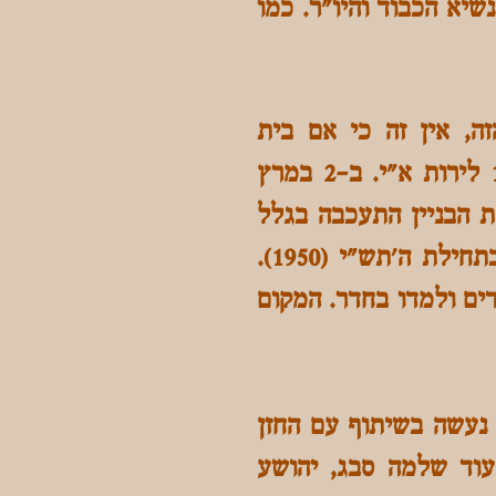
נשיא הכבוד והיו"ר. כמו
ה, אין זה כי אם בית
א-לקים". בעקבות זאת תרמו 228 משפחות מטבריה סכום כולל של 1228 לירות א"י. ב-2 במרץ
מת הבניין התעכבה בגלל
קרבות מלחמת השחרור (ה'תש"ח) והיא הושלמה ונחנכה ברוב עם והדר בתחילת ה'תש"י (1950).
מידים ולמדו בחדר. המקום
 נעשה בשיתוף עם החזן
 מתפלליה ומחזיקיה עוד שלמה סבג, יהושע