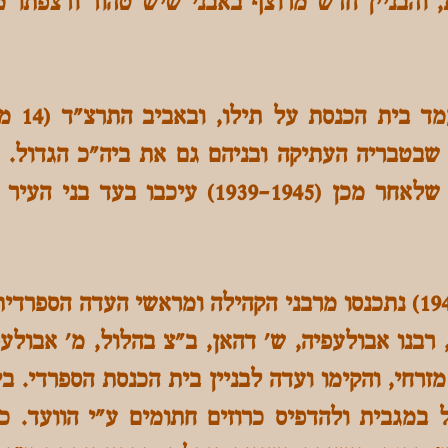
ק (500) נפשות, והבניין חדש מרוצף באבני שיש טהור ורצפ
 שבטבריה העתיקה ובניהם גם את ביה"כ הגדול.
ומלחמת העולם השנייה שלאחר מכן (1939-1945
בכ"ג בסיוון, ה'תש"ה (1945) נתכנסו מרבני הקהילה ומראשי העדה 
 רבנו אבולעפיה, ש' דהאן, ב"צ בהלול, מ' אבולעפ
 מזרחי, והקימו ועדה לבניין בית הכנסת הספרדי. 
במגבית ולהדפיס כרוזים חתומים ע"י הוועד. כ