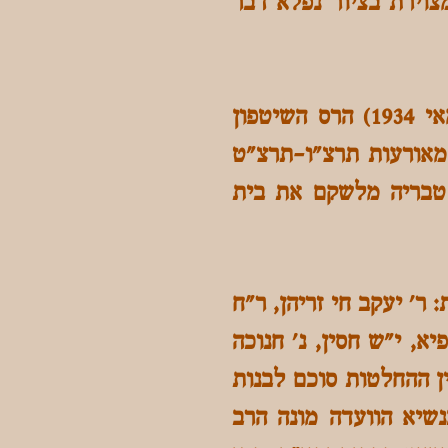
תו מצוירת בציור נפלא דבר
שמונים ושמונה שנים עמד בית הכנסת על תילו, ובאביב התרצ"ד (14 מאי 1934) הרס השיטפון
 מאורעות תרצ"ו-תרצ"ט
) עיכבו בעד בני העיר טבריה מלשקם את בית
הספרדית: ר' יעקב חי זריהן, ר"ח
יא, י"ש חסין, נ' חנוכה
בין ההחלטות סוכם לבנות
נשיא הוועדה מונה הרב