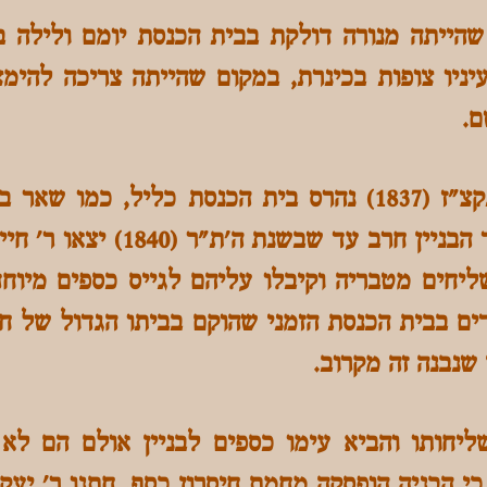
הייתה מנורה דולקת בבית הכנסת יומם ולילה ב
עיניו צופות בכינרת, במקום שהייתה צריכה להימ
ם.
ברעש הגדול בשנת ה'תקצ"ז (1837) נהרס בית הכנסת כליל
שהיו בטבריה. שנים עמד הבניין ח
ליחים מטבריה וקיבלו עליהם לגייס כספים מיוחד
ים בבית הכנסת הזמני שהוקם בביתו הגדול של חי
שנבנה זה מקרוב.
ליחותו והביא עימו כספים לבניין אולם הם לא 
תנו כי הבניה הופסקה מחמת חיסרון כסף. חתנו ר' יעק