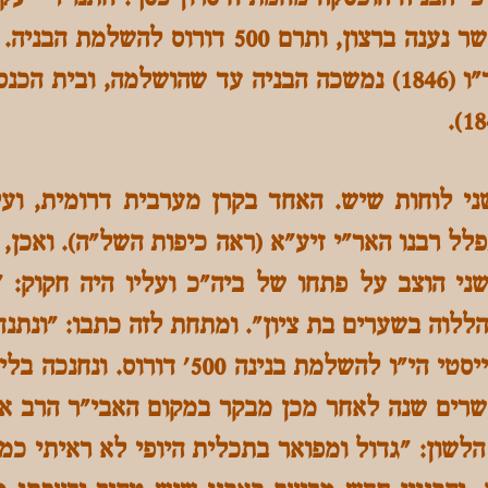
הגביר ר' יצחק גוויטע אשר נענה ברצון, ותרם 0
ניניו לטבריה בשנת ה'תר"ו (1846) נמשכה הבניה עד שהושלמה
ני לוחות שיש. האחד בקרן מערבית דרומית, ועל
תפלל רבנו האר"י זיע"א (ראה כיפות השל"ה). ואכן
ני הוצב על פתחו של ביה"כ ועליו היה חקוק: "
ללוה בשערים בת ציון". ומתחת לזה כתבו: "ונתנ
ר' יצחק גויטע תושב טרייסטי הי"ו להשלמת ב
שרים שנה לאחר מכן מבקר במקום האבי"ר הרב א
 הלשון: "גדול ומפואר בתכלית היופי לא ראיתי כמו