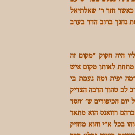
50 דורוס להשלמת הבניה. כאשר חזר ר' שאלתיאל
, ובית הכנסת נחנך ברוב הדר בערב
יו היה חקוק "מקום זה
, מתחת לאותו מקום איש
מה יפית ומה נעמת בי
דב לב טהור הרבה הצדיק
נינה 500' דורוס. ונחנכה בליל יום הכיפורים ש' 'חסד
ברהם רוזאנס הוא מתאר
הו בכל א"י והוא מחזיק