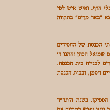
לי הרף. ואיש איש לפי
צא "באר מרים" בתקווה
, כמו שאר בתי הכנסת של החסידים
רב עד שבשנת ה'ת"ר (1840) יצאו ר' חיים שמואל הכהן וחתנו ר'
ים לבניית בית הכנסת.
ים ויסמן, ובבית הכנסת
הספיקו. בשנת ה'תר"ד
ב ניניו נפגש בטרייס עם