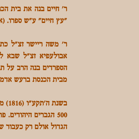
"עץ חיים" ע"ש ספרו. (איזמיר 1729). מבנה בית הכנסת עומד כיום כפי שהו
ר' משה ריישר זצ"ל כתב
אבולעפיא זצ"ל שבא לא
מבית הכנסת ברעש אדמה
500 הגברים היהודים
הגדול אולם רק כעבור ש