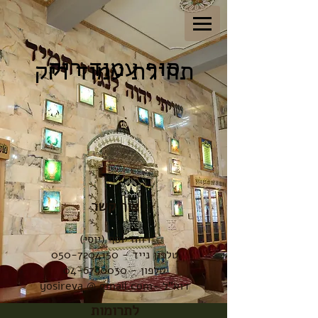
סוף עמוד ריק
תחילת עמוד ריק
צור קשר
רווח יוסף (יוסי)
טלפון נייד - 050-7204150
טלפון -
04-6790030
דוא"ל -yosireva @ gmail.com
לתרומות